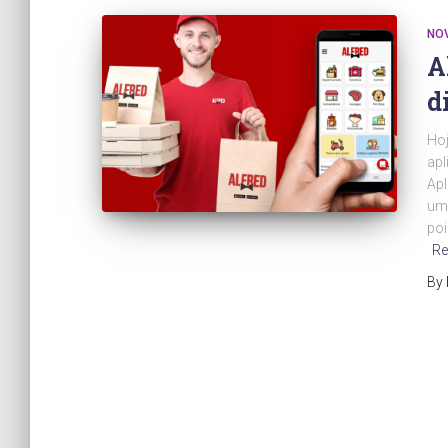
NO
A
d
Hoj
apl
Apl
um 
poi
Re
By