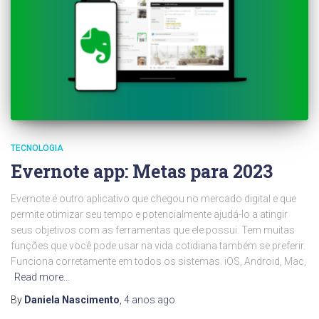
TECNOLOGIA
Evernote app: Metas para 2023
Evernote é outro aplicativo que chegou no mercado digital e que
permite otimizar seu tempo e potencialmente ajudá-lo a atingir
seus objetivos com as ferramentas que ele possui. Tem muitas
funções que você pode usar na vida cotidiana também se preferir.
Funciona corretamente em todos os sistemas. iOS, Android, Mac,
Read more…
By
Daniela Nascimento
,
4 anos
ago