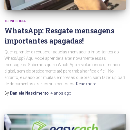
TECNOLOGIA
WhatsApp: Resgate mensagens
importantes apagadas!
Quer aprender a recuperar aquelas mensagens importantes do
WhatsApp? Aqui você aprenderá a ter novamente essas
mensagens. Sabemos que o WhatsApp revolucionou o mundo
digital, sem ele praticamente até para trabalhar fica dificil! No
entanto, é usado por muitas empresas que precisam fazer upload
de documentos e se comunicar todos
Read more…
By
Daniela Nascimento
,
4 anos
ago