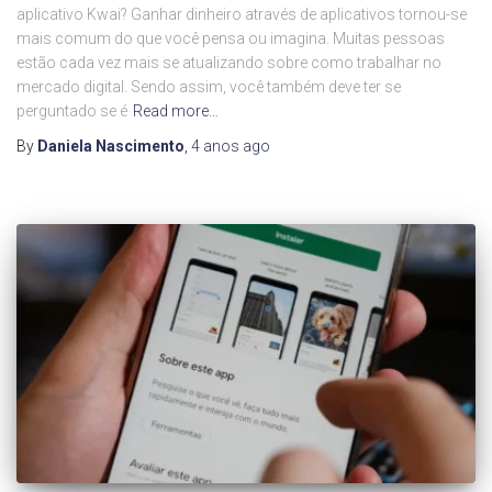
aplicativo Kwai? Ganhar dinheiro através de aplicativos tornou-se
mais comum do que você pensa ou imagina. Muitas pessoas
estão cada vez mais se atualizando sobre como trabalhar no
mercado digital. Sendo assim, você também deve ter se
perguntado se é
Read more…
By
Daniela Nascimento
,
4 anos
ago