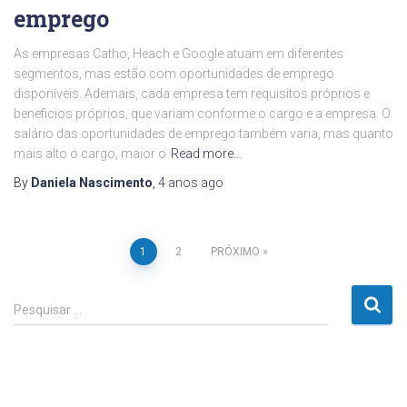
emprego
As empresas Catho, Heach e Google atuam em diferentes
segmentos, mas estão com oportunidades de emprego
disponíveis. Ademais, cada empresa tem requisitos próprios e
beneficios próprios, que variam conforme o cargo e a empresa. O
salário das oportunidades de emprego também varia, mas quanto
mais alto o cargo, maior o
Read more…
By
Daniela Nascimento
,
4 anos
ago
Paginação
1
2
PRÓXIMO
de
P
Pesquisar …
e
posts
s
q
u
i