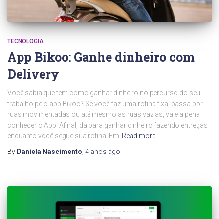
TECNOLOGIA
App Bikoo: Ganhe dinheiro com
Delivery
Você sabia que tem como ganhar dinheiro no percurso do seu
trabalho pelo app Bikoo? Se você faz uma rotina fixa, passa por
ruas movimentadas ou até mesmo as ruas vazias, vale a pena
conhecer o App. Afinal, dá para ganhar dinheiro fazendo entregas
enquanto você segue sua rotina! Em
Read more…
By
Daniela Nascimento
,
4 anos
ago