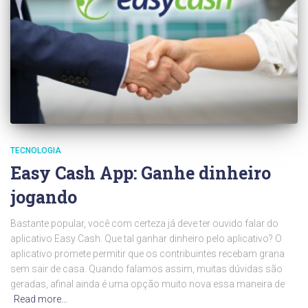
TECNOLOGIA
Easy Cash App: Ganhe dinheiro
jogando
Bastante popular, você com certeza já deve ter ouvido falar do
aplicativo Easy Cash. Que tal ganhar dinheiro pelo aplicativo? O
aplicativo promete permitir que os contribuintes recebam grana
sem sair de casa. Quando falamos assim, muitas dúvidas são
geradas, afinal ainda é uma opção muito nova essa maneira de
Read more…