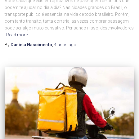
Você sabia que existem aplicativos de passagem de ônibus que
podem te ajudar no dia a dia? Nas cidades grandes do Brasil, o
transporte público é essencial na vida de todo brasileiro. Porém,
com tanto transito, tanta correria, as vezes comprar passagem
pode ser algo muito cansativo. Pensando nisso, desenvolvedores
Read more…
By
Daniela Nascimento
,
4 anos
ago