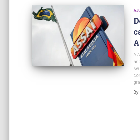
AJ
D
c
A
A A
ano
seu
com
gra
By