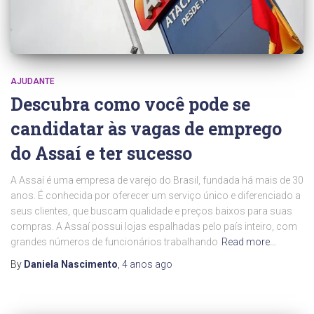
AJUDANTE
Descubra como você pode se
candidatar às vagas de emprego
do Assaí e ter sucesso
A Assaí é uma empresa de varejo do Brasil, fundada há mais de 30
anos. É conhecida por oferecer um serviço único e diferenciado a
seus clientes, que buscam qualidade e preços baixos para suas
compras. A Assaí possui lojas espalhadas pelo país inteiro, com
grandes números de funcionários trabalhando
Read more…
By
Daniela Nascimento
,
4 anos
ago