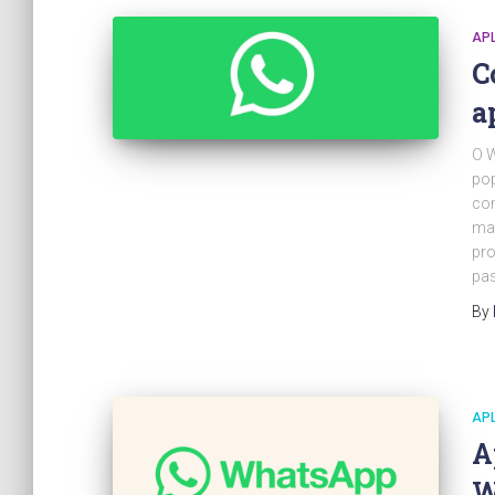
APL
C
a
O 
pop
con
mai
pro
pas
By
APL
A
W