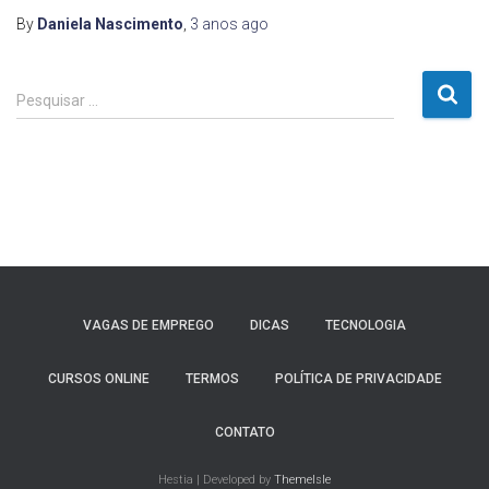
By
Daniela Nascimento
,
3 anos
ago
P
Pesquisar …
e
s
q
u
i
s
a
r
p
VAGAS DE EMPREGO
DICAS
TECNOLOGIA
o
r
:
CURSOS ONLINE
TERMOS
POLÍTICA DE PRIVACIDADE
CONTATO
Hestia | Developed by
ThemeIsle