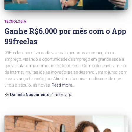
TECNOLOGIA
Ganhe R$6.000 por mês com o App
99freelas
99Freelas incentiva cada vez mais pessoas a conseguirem
emprego, visando a oportunidade de emprego em grande escala
que a plataforma como um todo oferece! Com o desenvolvimento
da Internet, muitas ideias inovadoras se desenvolveram junto com
esse avanço tecnológico. Afinal muita coisa mudou desde que
virou o século, as novas
Read more…
By
Daniela Nascimento
,
4 anos
ago