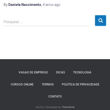
By
Daniela Nascimento
,
4 anos
ago
P
Pesquisar …
e
s
q
u
i
s
a
r
p
VAGAS DE EMPREGO
DICAS
TECNOLOGIA
o
r
:
CURSOS ONLINE
TERMOS
POLÍTICA DE PRIVACIDADE
CONTATO
Hestia | Developed by
ThemeIsle