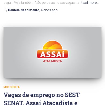
seguir! Veja também: Não perca as novas vagas na
Read more…
By
Daniela Nascimento
,
4 anos
ago
MOTORISTA
Vagas de emprego no SEST
SENAT, Assaí Atacadista e