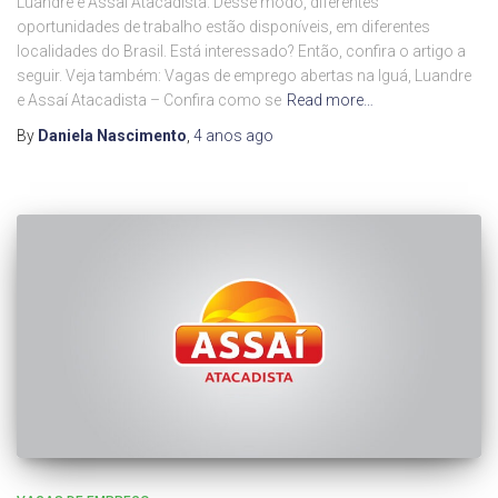
Luandre e Assaí Atacadista. Desse modo, diferentes
oportunidades de trabalho estão disponíveis, em diferentes
localidades do Brasil. Está interessado? Então, confira o artigo a
seguir. Veja também: Vagas de emprego abertas na Iguá, Luandre
e Assaí Atacadista – Confira como se
Read more…
By
Daniela Nascimento
,
4 anos
ago