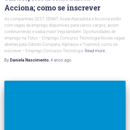
Acciona; como se inscrever
As companhias SEST SENAT, Assaí Atacadista e Acciona estão
com vagas de emprego disponíveis para vários cargos, assim
continue lendo e saiba mais! Veja também: Oportunidades de
emprego na Totvs – Emprego Concurso Tecnologia Novas vagas
abertas pela Odonto Company, Alphavox e Topmind; como se
inscrever – Emprego Concurso Tecnologia
Read more…
By
Daniela Nascimento
,
4 anos
ago