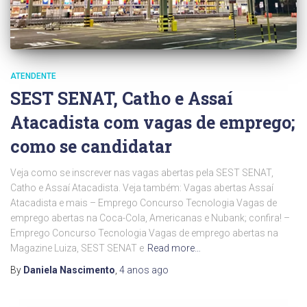
ATENDENTE
SEST SENAT, Catho e Assaí
Atacadista com vagas de emprego;
como se candidatar
Veja como se inscrever nas vagas abertas pela SEST SENAT,
Catho e Assaí Atacadista. Veja também: Vagas abertas Assaí
Atacadista e mais – Emprego Concurso Tecnologia Vagas de
emprego abertas na Coca-Cola, Americanas e Nubank; confira! –
Emprego Concurso Tecnologia Vagas de emprego abertas na
Magazine Luiza, SEST SENAT e
Read more…
By
Daniela Nascimento
,
4 anos
ago