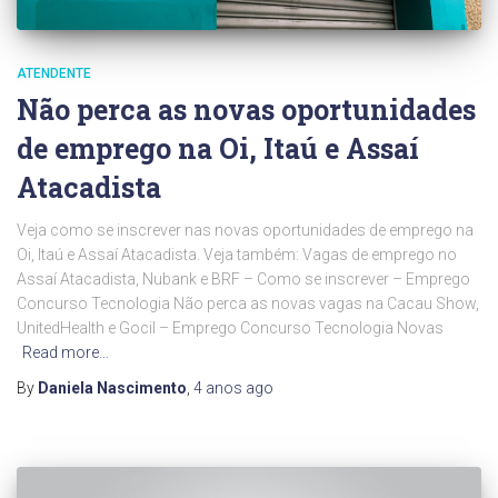
ATENDENTE
Não perca as novas oportunidades
de emprego na Oi, Itaú e Assaí
Atacadista
Veja como se inscrever nas novas oportunidades de emprego na
Oi, Itaú e Assaí Atacadista. Veja também: Vagas de emprego no
Assaí Atacadista, Nubank e BRF – Como se inscrever – Emprego
Concurso Tecnologia Não perca as novas vagas na Cacau Show,
UnitedHealth e Gocil – Emprego Concurso Tecnologia Novas
Read more…
By
Daniela Nascimento
,
4 anos
ago