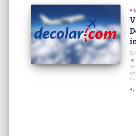
AT
V
D
i
Se 
aju
por
emp
Goo
By