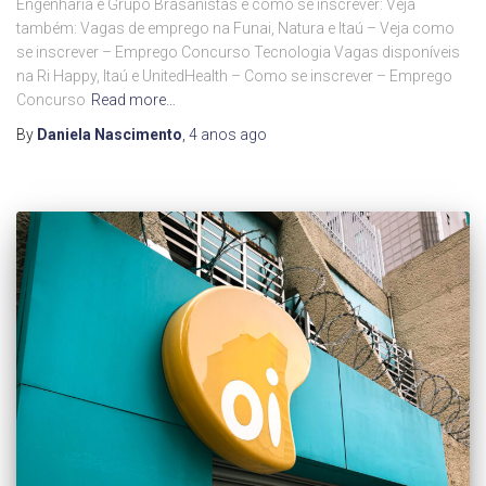
Engenharia e Grupo Brasanistas e como se inscrever: Veja
também: Vagas de emprego na Funai, Natura e Itaú – Veja como
se inscrever – Emprego Concurso Tecnologia Vagas disponíveis
na Ri Happy, Itaú e UnitedHealth – Como se inscrever – Emprego
Concurso
Read more…
By
Daniela Nascimento
,
4 anos
ago