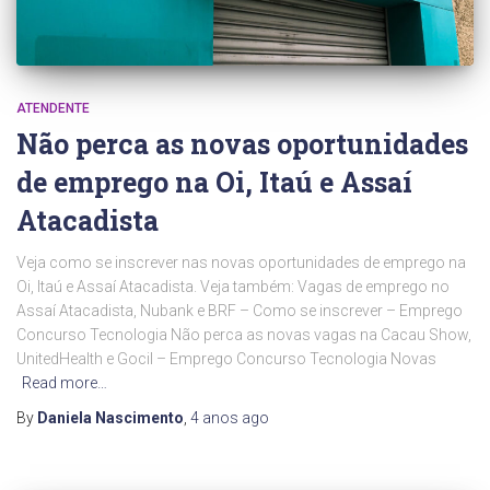
ATENDENTE
Não perca as novas oportunidades
de emprego na Oi, Itaú e Assaí
Atacadista
Veja como se inscrever nas novas oportunidades de emprego na
Oi, Itaú e Assaí Atacadista. Veja também: Vagas de emprego no
Assaí Atacadista, Nubank e BRF – Como se inscrever – Emprego
Concurso Tecnologia Não perca as novas vagas na Cacau Show,
UnitedHealth e Gocil – Emprego Concurso Tecnologia Novas
Read more…
By
Daniela Nascimento
,
4 anos
ago