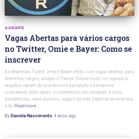
AJUDANTE
Vagas Abertas para vários cargos
no Twitter, Omie e Bayer: Como se
inscrever
As empresas Twitter, Omie e Bayer estão com vagas abertas, para
diferentes cargos, estágio e Trainee. Desse modo, os requisitos
exigidos, variam de acordo com a posição e a empresa
contratante. Além disso, os benefícios são variáveis, e inclui
assistências, vales diversos, seguro de vida. Depende da empresa
e do
Read more…
By
Daniela Nascimento
,
4 anos
ago