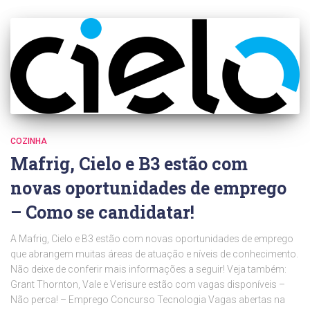
COZINHA
Mafrig, Cielo e B3 estão com
novas oportunidades de emprego
– Como se candidatar!
A Mafrig, Cielo e B3 estão com novas oportunidades de emprego
que abrangem muitas áreas de atuação e níveis de conhecimento.
Não deixe de conferir mais informações a seguir! Veja também:
Grant Thornton, Vale e Verisure estão com vagas disponíveis –
Não perca! – Emprego Concurso Tecnologia Vagas abertas na