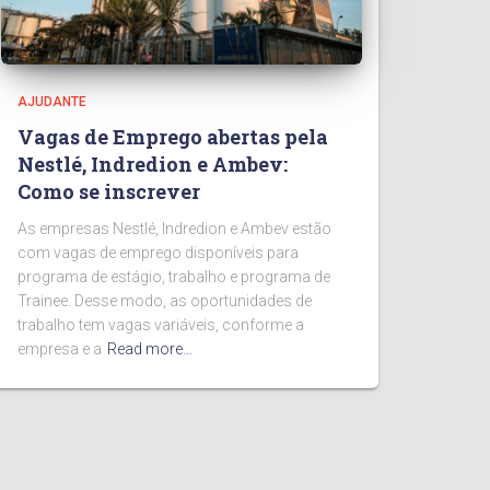
AJUDANTE
Vagas de Emprego abertas pela
Nestlé, Indredion e Ambev:
Como se inscrever
As empresas Nestlé, Indredion e Ambev estão
com vagas de emprego disponíveis para
programa de estágio, trabalho e programa de
Trainee. Desse modo, as oportunidades de
trabalho tem vagas variáveis, conforme a
empresa e a
Read more…