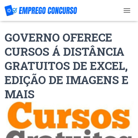
T
O
G
GOVERNO OFERECE
G
L
E
CURSOS Á DISTÂNCIA
N
A
GRATUITOS DE EXCEL,
V
I
G
EDIÇÃO DE IMAGENS E
A
T
MAIS
I
O
N