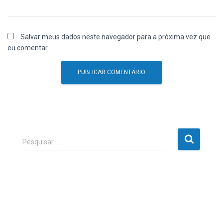
Salvar meus dados neste navegador para a próxima vez que
eu comentar.
P
Pesquisar …
e
s
q
u
i
s
a