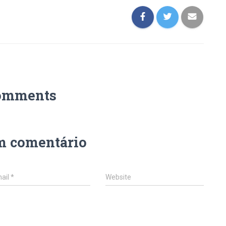
omments
m comentário
ail
*
Website