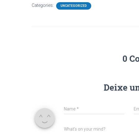
Categories:
UNCATEGORIZED
0 C
Deixe u
Name
*
Em
What's on your mind?