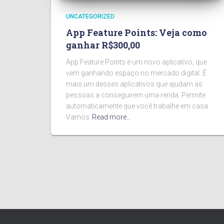
UNCATEGORIZED
App Feature Points: Veja como
ganhar R$300,00
App Feature Points é um novo aplicativo, que
vem ganhando espaço no mercado digital. É
mais um desses aplicativos que ajudam as
pessoas a conseguirem uma renda. Permite
automaticamente que você trabalhe em casa.
Vamos
Read more…