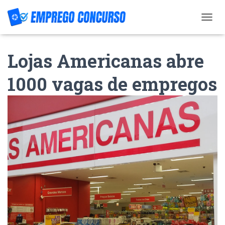
T
O
G
Lojas Americanas abre
G
L
E
1000 vagas de empregos
N
A
V
I
G
A
T
I
O
N