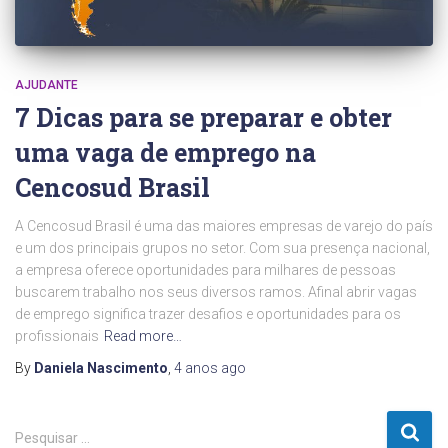
AJUDANTE
7 Dicas para se preparar e obter
uma vaga de emprego na
Cencosud Brasil
A Cencosud Brasil é uma das maiores empresas de varejo do país
e um dos principais grupos no setor. Com sua presença nacional,
a empresa oferece oportunidades para milhares de pessoas
buscarem trabalho nos seus diversos ramos. Afinal abrir vagas
de emprego significa trazer desafios e oportunidades para os
profissionais
Read more…
By
Daniela Nascimento
,
4 anos
ago
P
Pesquisar …