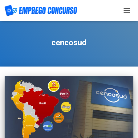
TOGG
NAVIG
cencosud