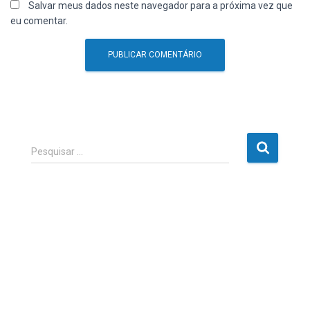
Salvar meus dados neste navegador para a próxima vez que
eu comentar.
P
Pesquisar …
e
s
q
u
i
s
a
r
p
o