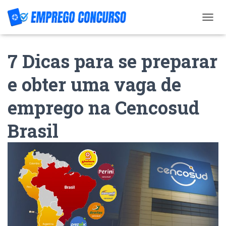
T
O
G
7 Dicas para se preparar
G
L
E
e obter uma vaga de
N
A
emprego na Cencosud
V
I
G
Brasil
A
T
I
O
N