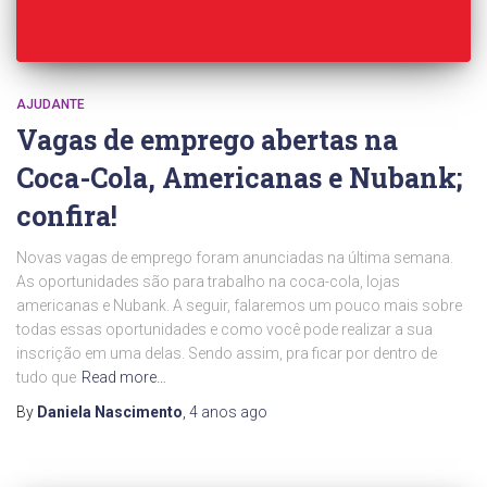
AJUDANTE
Vagas de emprego abertas na
Coca-Cola, Americanas e Nubank;
confira!
Novas vagas de emprego foram anunciadas na última semana.
As oportunidades são para trabalho na coca-cola, lojas
americanas e Nubank. A seguir, falaremos um pouco mais sobre
todas essas oportunidades e como você pode realizar a sua
inscrição em uma delas. Sendo assim, pra ficar por dentro de
tudo que
Read more…
By
Daniela Nascimento
,
4 anos
ago