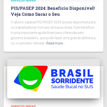
SERVIÇOS GERAIS
PIS/PASEP 2024: Benefício Disponível!
Veja Como Sacar o Seu
O abono salarial PIS/PASEP 2024 já está disponível para
os trabalhadores formais de baixa renda. Este benefício
é uma importante ajuda financeira oferecida pelo
governo brasileiro, que pode fazer uma grande diferença
no orçamento familiar.
Read more…
SERVIÇOS GERAIS