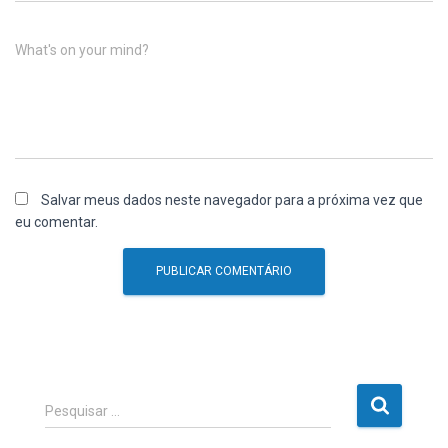
What's on your mind?
Salvar meus dados neste navegador para a próxima vez que
eu comentar.
P
Pesquisar …
e
s