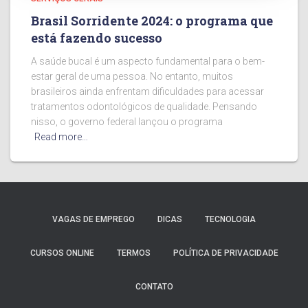
Brasil Sorridente 2024: o programa que
está fazendo sucesso
A saúde bucal é um aspecto fundamental para o bem-
estar geral de uma pessoa. No entanto, muitos
brasileiros ainda enfrentam dificuldades para acessar
tratamentos odontológicos de qualidade. Pensando
nisso, o governo federal lançou o programa
Read more…
VAGAS DE EMPREGO
DICAS
TECNOLOGIA
CURSOS ONLINE
TERMOS
POLÍTICA DE PRIVACIDADE
CONTATO