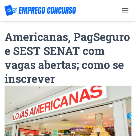
T
O
G
Americanas, PagSeguro
G
L
E
e SEST SENAT com
N
A
vagas abertas; como se
V
I
G
inscrever
A
T
I
O
N