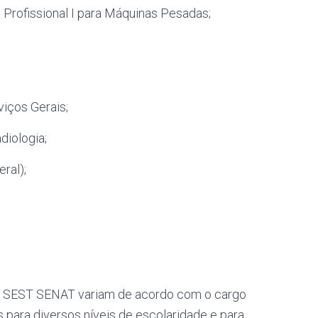
Profissional I para Máquinas Pesadas;
viços Gerais;
diologia;
ral);
do SEST SENAT variam de acordo com o cargo
 para diversos níveis de escolaridade e para