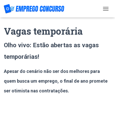
T
O
G
Vagas temporária
G
L
E
N
Olho vivo: Estão abertas as vagas
A
V
temporárias!
I
G
A
Apesar do cenário não ser dos melhores para
T
I
quem busca um emprego, o final de ano promete
O
N
ser otimista nas contratações.