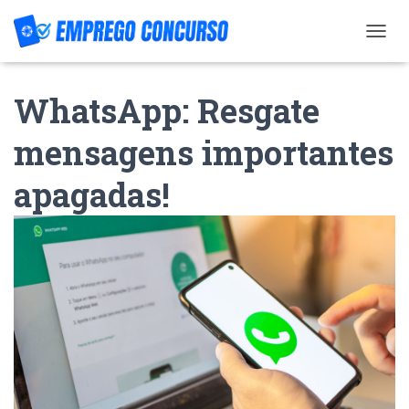
T
O
G
WhatsApp: Resgate
G
L
E
mensagens importantes
N
A
apagadas!
V
I
G
A
T
I
O
N