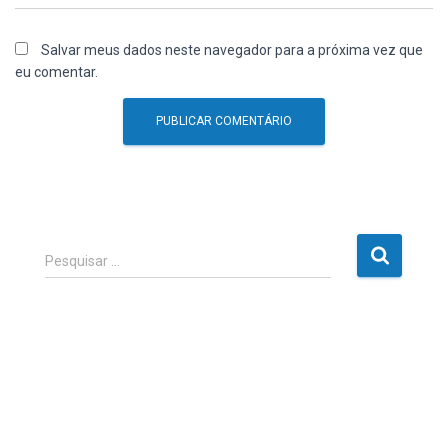
Salvar meus dados neste navegador para a próxima vez que
eu comentar.
P
Pesquisar …
e
s
q
u
i
s
a
r