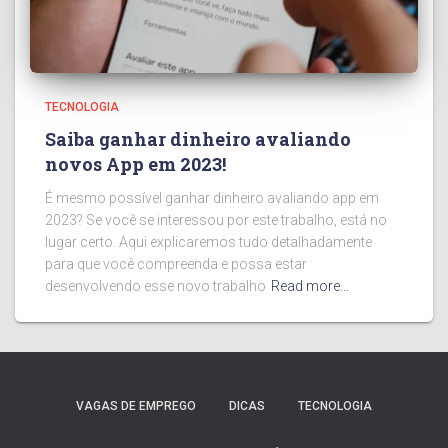
TECNOLOGIA
Saiba ganhar dinheiro avaliando
novos App em 2023!
É mesmo possível ganhar dinheiro avaliando app em
2023? Se você se interessou por este trabalho, está no
lugar certo. Aqui explicaremos tudo detalhadamente
para que você compreenda e possa estar
desenvolvendo esse novo trabalho
Read more…
VAGAS DE EMPREGO
DICAS
TECNOLOGIA