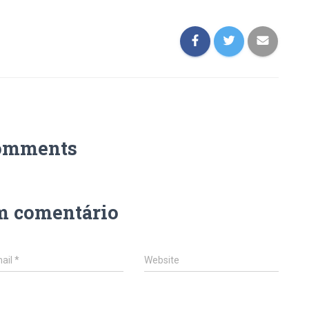
omments
m comentário
ail
*
Website