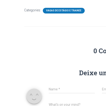
Categories:
VAGAS DE ESTÁGIO E TRAINEE
0 C
Deixe u
Name
*
Em
What's on your mind?