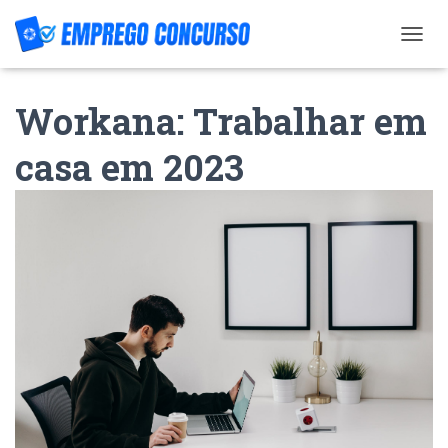
T
O
G
Workana: Trabalhar em
G
L
E
casa em 2023
N
A
V
I
G
A
T
I
O
N