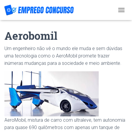
T
O
G
Aerobomil
G
L
E
Um engenheiro não vê o mundo ele muda e sem dúvidas
N
A
uma tecnologia como o AeroMobil promete trazer
V
inúmeras mudanças para a sociedade e meio ambiente.
I
G
A
T
I
O
N
AeroMobil, mistura de carro com ultraleve, tem autonomia
para quase 690 quilômetros com apenas um tanque de