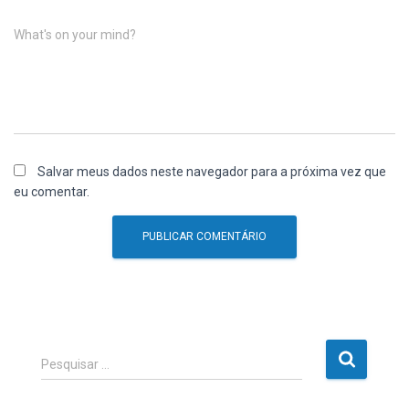
What's on your mind?
Salvar meus dados neste navegador para a próxima vez que
eu comentar.
P
Pesquisar …
e
s