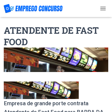
T
O
G
ATENDENTE DE FAST
G
L
E
FOOD
N
A
V
I
G
A
T
I
O
N
Empresa de grande porte contrata