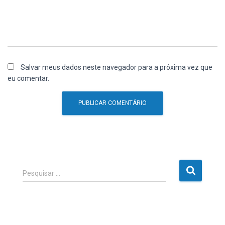
Salvar meus dados neste navegador para a próxima vez que
eu comentar.
P
Pesquisar …
e
s
q
u
i