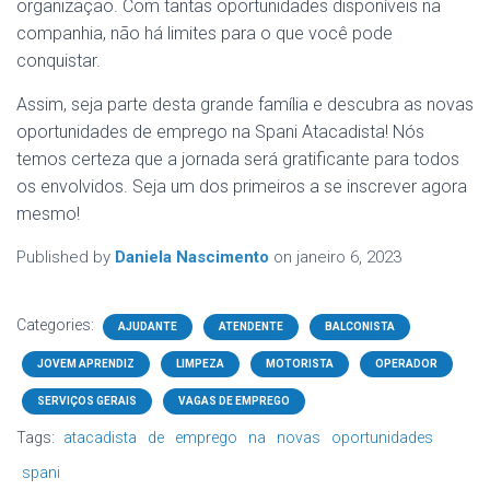
organização. Com tantas oportunidades disponíveis na
companhia, não há limites para o que você pode
conquistar.
Assim, seja parte desta grande família e descubra as novas
oportunidades de emprego na Spani Atacadista! Nós
temos certeza que a jornada será gratificante para todos
os envolvidos. Seja um dos primeiros a se inscrever agora
mesmo!
Published by
Daniela Nascimento
on
janeiro 6, 2023
Categories:
AJUDANTE
ATENDENTE
BALCONISTA
JOVEM APRENDIZ
LIMPEZA
MOTORISTA
OPERADOR
SERVIÇOS GERAIS
VAGAS DE EMPREGO
Tags:
atacadista
de
emprego
na
novas
oportunidades
spani