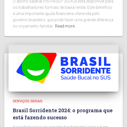
O abono salarial PIS/PASEP 2024 já está disponível para
os trabalhadores formais de baixa renda. Este benefício
é uma importante ajuda financeira oferecida pelo
governo brasileiro, que pode fazer uma grande diferença
no orçamento familiar.
Read more…
SERVIÇOS GERAIS
Brasil Sorridente 2024: o programa que
está fazendo sucesso