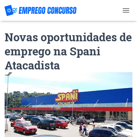
T
O
G
Novas oportunidades de
G
L
E
emprego na Spani
N
A
Atacadista
V
I
G
A
T
I
O
N