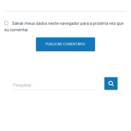
Salvar meus dados neste navegador para a próxima vez que
eu comentar.
P
Pesquisar …
e
s
q
u
i
s
a