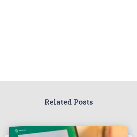
r
p
o
r
:
Related Posts