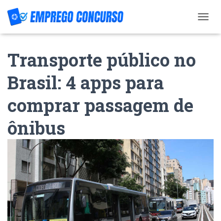
T
O
G
Transporte público no
G
L
E
Brasil: 4 apps para
N
A
comprar passagem de
V
I
G
ônibus
A
T
I
O
N