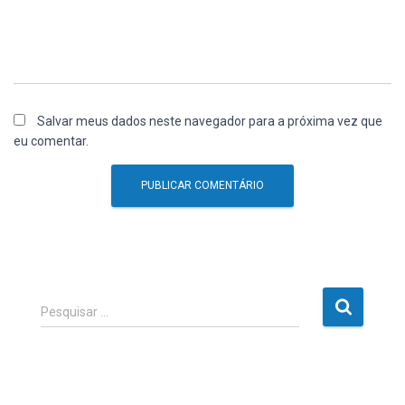
Salvar meus dados neste navegador para a próxima vez que
eu comentar.
P
Pesquisar …
e
s
q
u
i