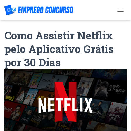
T
O
G
Como Assistir Netflix
G
L
E
pelo Aplicativo Grátis
N
A
por 30 Dias
V
I
G
A
T
I
O
N