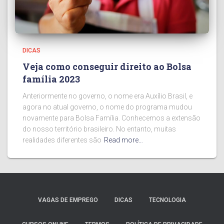
DICAS
Veja como conseguir direito ao Bolsa
família 2023
Anteriormente no governo, o nome era Auxílio Brasil, e
agora no atual governo, o nome do programa mudou
novamente para Bolsa Família. Conhecemos a extensão
do nosso território brasileiro. No entanto, muitas
realidades diferentes são
Read more…
VAGAS DE EMPREGO
DICAS
TECNOLOGIA