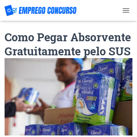
T
O
G
Como Pegar Absorvente
G
L
E
Gratuitamente pelo SUS
N
A
V
I
G
A
T
I
O
N