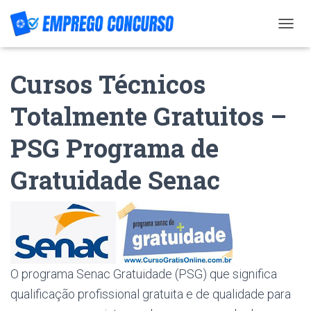
T
O
G
Cursos Técnicos
G
L
E
Totalmente Gratuitos –
N
A
PSG Programa de
V
I
G
Gratuidade Senac
A
T
I
O
N
O programa Senac Gratuidade (PSG) que significa
qualificação profissional gratuita e de qualidade para