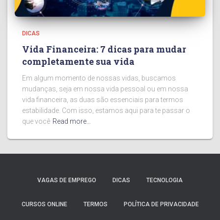
DICAS
Vida Financeira: 7 dicas para mudar
completamente sua vida
Em algum momento de nossas vidas, buscamos
mudanças, seja em nossa vida pessoal ou em nossa
vida financeira, as duas são essenciais para termos
estabilidade. Com isso, estamos aqui para te passar o
que você
Read more…
VAGAS DE EMPREGO
DICAS
TECNOLOGIA
CURSOS ONLINE
TERMOS
POLÍTICA DE PRIVACIDADE