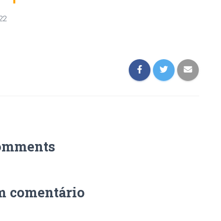
22
omments
m comentário