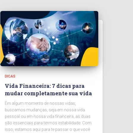
DICAS
Vida Financeira: 7 dicas para
mudar completamente sua vida
Em algum momento de nossas vidas,
buscamos mudanças, seja em nossa vida
pessoal ou em nossa vida financeira, as duas
são essenciais para termos estabilidade. Com
isso, estamos aqui para te passar o que você