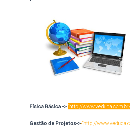
Física Básica
->
“http://www.veduca.com.br/
Gestão de Projetos->
-“http://www.veduca.c