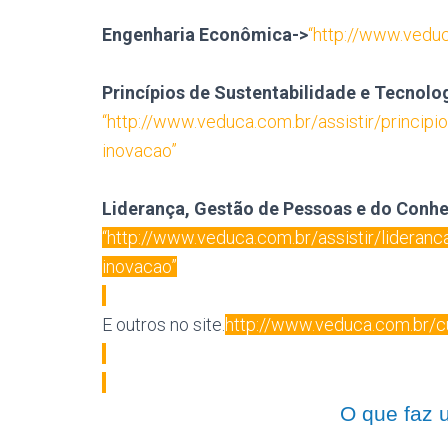
Engenharia Econômica->
“http://www.veduc
Princípios de Sustentabilidade e Tecnolo
“http://www.veduca.com.br/assistir/principi
inovacao”
Liderança, Gestão de Pessoas e do Conh
“http://www.veduca.com.br/assistir/lideran
inovacao”
E outros no site.
http://www.veduca.com.br/c
O que faz u