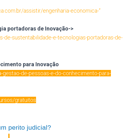
a.com.br/assistir/engenharia-economica-“
gia portadoras de Inovação->
os-de-sustentabilidade-e-tecnologias-portadoras-de-
ecimento para Inovação
ca-gestao-de-pessoas-e-do-conhecimento-para-
ursos/gratuitos
m perito judicial?