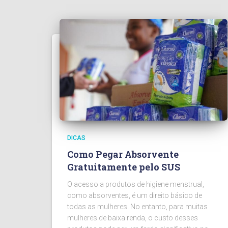
DICAS
Como Pegar Absorvente
Gratuitamente pelo SUS
O acesso a produtos de higiene menstrual,
como absorventes, é um direito básico de
todas as mulheres. No entanto, para muitas
mulheres de baixa renda, o custo desses