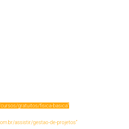
cursos/gratuitos/fisica-basica”
om.br/assistir/gestao-de-projetos”