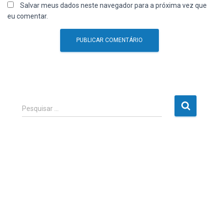
Salvar meus dados neste navegador para a próxima vez que
eu comentar.
P
Pesquisar …
e
s
q
u
i
s
a
r
p
o