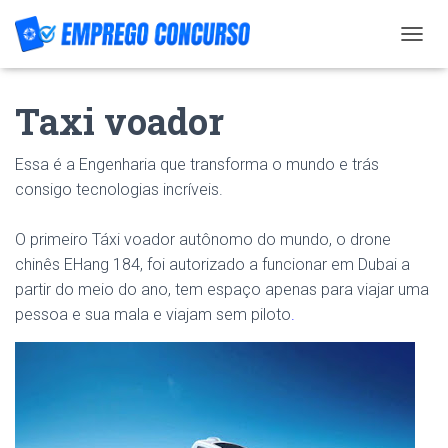
T
O
G
Taxi voador
G
L
E
Essa é a Engenharia que transforma o mundo e trás
N
A
consigo tecnologias incríveis.
V
I
O primeiro Táxi voador autônomo do mundo, o drone
G
A
chinês EHang 184, foi autorizado a funcionar em Dubai a
T
partir do meio do ano, tem espaço apenas para viajar uma
I
pessoa e sua mala e viajam sem piloto
.
O
N