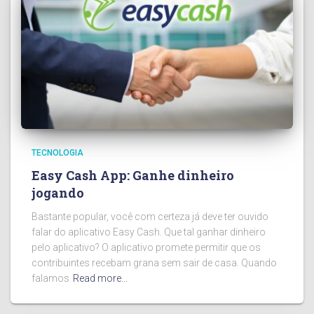
TECNOLOGIA
Easy Cash App: Ganhe dinheiro
jogando
Bastante popular, você com certeza já deve ter ouvido
falar do aplicativo Easy Cash. Que tal ganhar dinheiro
pelo aplicativo? O aplicativo promete permitir que os
contribuintes recebam grana sem sair de casa. Quando
falamos
Read more…