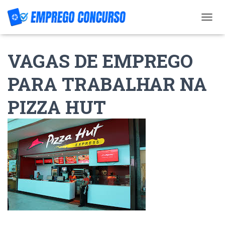
T
O
G
VAGAS DE EMPREGO
G
L
E
PARA TRABALHAR NA
N
A
PIZZA HUT
V
I
G
A
T
I
O
N