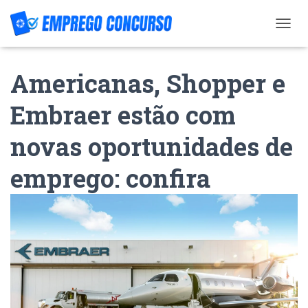
T
O
G
Americanas, Shopper e
G
L
E
Embraer estão com
N
A
novas oportunidades de
V
I
G
emprego: confira
A
T
I
O
N