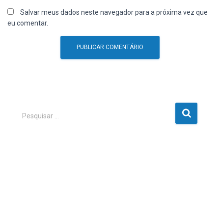
Salvar meus dados neste navegador para a próxima vez que
eu comentar.
P
Pesquisar …
e
s
q
u
i
s
a
r
p
o