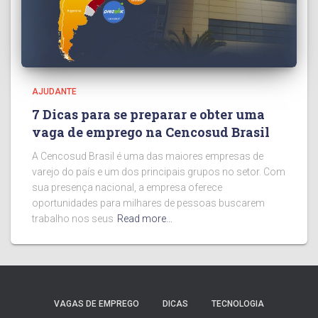
AJUDANTE
7 Dicas para se preparar e obter uma
vaga de emprego na Cencosud Brasil
A Cencosud Brasil é uma das maiores empresas de
varejo do país e um dos principais grupos no setor. Com
sua presença nacional, a empresa oferece
oportunidades para milhares de pessoas buscarem
trabalho nos seus
Read more…
VAGAS DE EMPREGO
DICAS
TECNOLOGIA