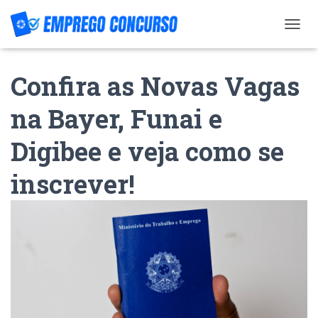
T
O
G
Confira as Novas Vagas
G
L
E
na Bayer, Funai e
N
A
Digibee e veja como se
V
I
G
inscrever!
A
T
I
O
N