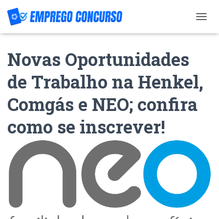
T
O
G
Novas Oportunidades
G
L
E
de Trabalho na Henkel,
N
A
Comgás e NEO; confira
V
I
G
como se inscrever!
A
T
I
O
N