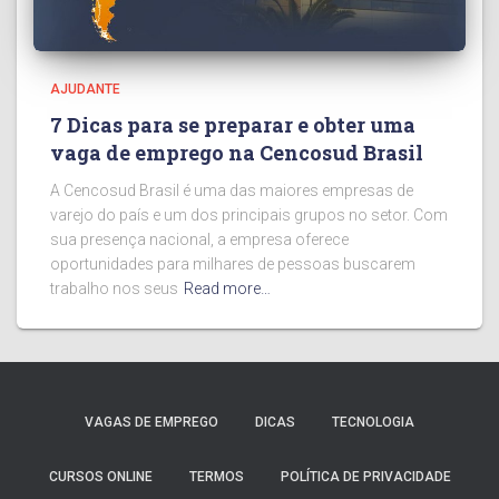
AJUDANTE
7 Dicas para se preparar e obter uma
vaga de emprego na Cencosud Brasil
A Cencosud Brasil é uma das maiores empresas de
varejo do país e um dos principais grupos no setor. Com
sua presença nacional, a empresa oferece
oportunidades para milhares de pessoas buscarem
trabalho nos seus
Read more…
VAGAS DE EMPREGO
DICAS
TECNOLOGIA
CURSOS ONLINE
TERMOS
POLÍTICA DE PRIVACIDADE