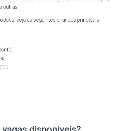
s outras.
oJobs, veja as seguintes chances principais
zonte;
a;
dor;
 vagas disponíveis?