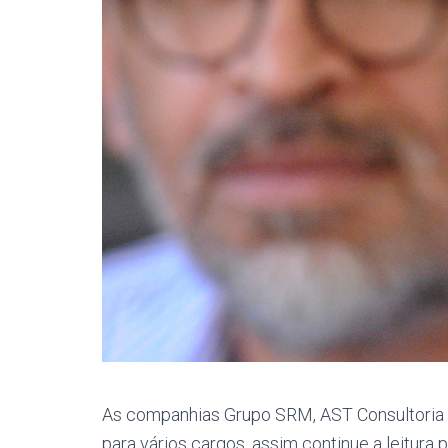
As companhias Grupo SRM, AST Consultoria 
para vários cargos, assim continue a leitura p