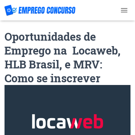
T
O
G
Oportunidades de
G
L
E
Emprego na Locaweb,
N
A
HLB Brasil, e MRV:
V
I
G
Como se inscrever
A
T
I
O
N