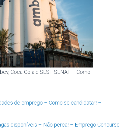
bev, Coca-Cola e SEST SENAT – Como
idades de emprego – Como se candidatar! –
vagas disponíveis – Não perca! – Emprego Concurso